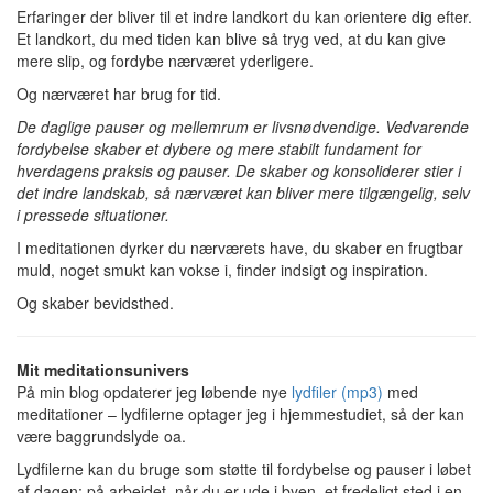
Erfaringer der bliver til et indre landkort du kan orientere dig efter.
Et landkort, du med tiden kan blive så tryg ved, at du kan give
mere slip, og fordybe nærværet yderligere.
Og nærværet har brug for tid.
De daglige pauser og mellemrum er livsnødvendige. Vedvarende
fordybelse skaber et dybere og mere stabilt fundament for
hverdagens praksis og pauser. De skaber og konsoliderer stier i
det indre landskab, så nærværet kan bliver mere tilgængelig, selv
i pressede situationer.
I meditationen dyrker du nærværets have, du skaber en frugtbar
muld, noget smukt kan vokse i, finder indsigt og inspiration.
Og skaber bevidsthed.
Mit meditationsunivers
På min blog opdaterer jeg løbende nye
lydfiler (mp3)
med
meditationer – lydfilerne optager jeg i hjemmestudiet, så der kan
være baggrundslyde oa.
Lydfilerne kan du bruge som støtte til fordybelse og pauser i løbet
af dagen; på arbejdet, når du er ude i byen, et fredeligt sted i en