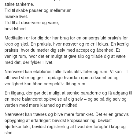
stilne tankerne.
Tid til skabe pauser og mellemrum
mærke livet.
Tid til at observere og være,
bevidsthed.
Meditation er for dig der har brug for en omsorgsfuld praksis for
krop og sjæl. En praksis, hvor nærvær og ro er i fokus. En kærlig
praksis, hvor du møder dig selv med accept og åbenhed. Et
venligt rum, hvor det er muligt at give slip og tillade dig at være
med det, der fylder i livet.
Nærværet kan etableres i alle livets aktiviteter og rum. Vi kan – i
alt hvad vi er og gør – opdage hvordan opmærksomhed og
venlighed kan åbne perspektiv, tid og rum.
En tilgang, der gør det muligt at sænke paraderne og få adgang til
en mere balanceret oplevelse af dig selv – og se på dig selv og
verden med mere klarhed og mildhed.
Nærværet kan trænes og blive mere forankret. Det er en gradvis
opbygning af erfaringer: bevidst kropssansning, bevidst
hjertekontakt, bevidst registrering af hvad der foregår i krop og
sind.